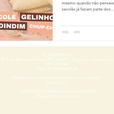
mesmo quando não pensava 
sacolés já faziam parte dos...
Tel: (21) 96898-7313
End: Av. Geremário Dantas 1389 - sala 416 - Freguesia - Jacarepaguá
CEP: 22760-400
CNPJ: 27.425.376/0001-02
Entregas e retiradas serão realizadas na data marcada.
Caramelle Lu
LU AMORELLI CONFEITARIA E CURSOS LTDA
© Todos direitos reservados.