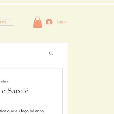
ais
Login
leitura
 e Sacolé
tica que eu faço há anos,