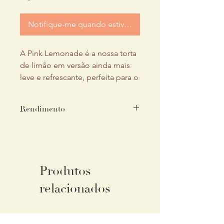
Notifique-me quando estiver disponível
A Pink Lemonade é a nossa torta
de limão em versão ainda mais
leve e refrescante, perfeita para o
calor do fim de ano!
Massa sablé, mousse cremoso de
Rendimento
limão, merengue suíço
maçaricado e geleia artesanal de
Serve em média 12 pessoas
frutas vermelhas.
Produtos
relacionados